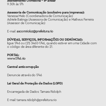
Atendimento Ouvidoria – 6º andar
9:30h às 17h
Assessoria de Comunicação (exclusivo para imprensa):
Vanessa Melo (Coordenadora de Comunicação)
Adriele Batinga (Assessora de Comunicação) e Matheus Ferreira
(Assessor de Comunicação)
E-mail:
ascomrioluz@prefeitura.rio
DÚVIDAS, SERVIÇOS, INFORMAÇÕES OU DENÚNCIAS:
ligue 1746 ou (21) 3460-1746, quando estiver em uma Cidade com
o código de área diferente do 21.
PORTAL:
www.1746.rio
Central anticorrupção
Denuncie através do 1746
Lei Geral de Proteção de Dados (LGPD)
Encarregada de Dados: Tamara Ridolph
E-mail: tamara.ridolph@prefeitura.rio