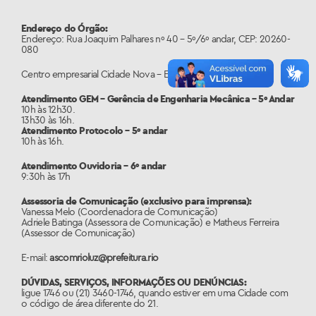
Endereço do Órgão:
Endereço: Rua Joaquim Palhares nº 40 – 5º/6º andar, CEP: 20260-
080
Centro empresarial Cidade Nova – Edifíco Torre Sul
Atendimento GEM – Gerência de Engenharia Mecânica – 5º Andar
10h às 12h30.
13h30 às 16h.
Atendimento Protocolo – 5º andar
10h às 16h.
Atendimento Ouvidoria – 6º andar
9:30h às 17h
Assessoria de Comunicação (exclusivo para imprensa):
Vanessa Melo (Coordenadora de Comunicação)
Adriele Batinga (Assessora de Comunicação) e Matheus Ferreira
(Assessor de Comunicação)
E-mail:
ascomrioluz@prefeitura.rio
DÚVIDAS, SERVIÇOS, INFORMAÇÕES OU DENÚNCIAS:
ligue 1746 ou (21) 3460-1746, quando estiver em uma Cidade com
o código de área diferente do 21.